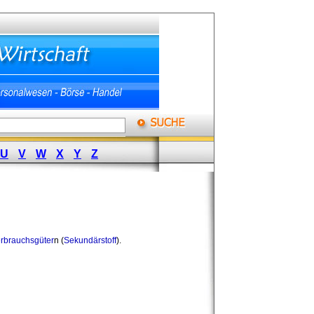
U
V
W
X
Y
Z
rbrauchsgüter
n (
Sekundärstoff
).