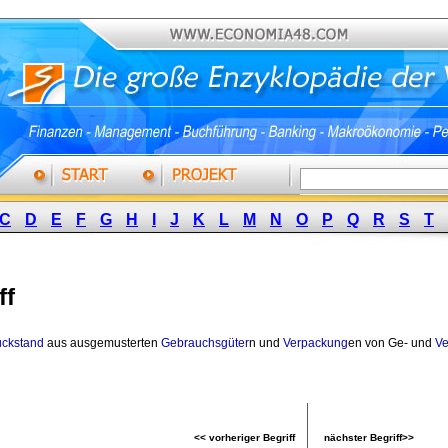
C
D
E
F
G
H
I
J
K
L
M
N
O
P
Q
R
S
T
ff
ckstand
aus ausgemusterten 
Gebrauchsgüter
n und
Verpackung
en von Ge- und
Ve
<< vorheriger Begriff
nächster Begriff>>