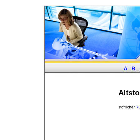
A
B
Altsto
stofflicher 
Rü