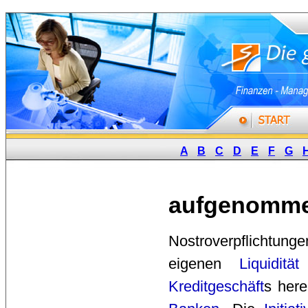
A
B
C
D
E
F
G
aufgenomme
Nostroverpflichtun
eigenen
Liquidität
Kreditgeschäft
s her