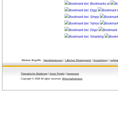
Weitere Begriffe :
Handelssteuern
| 
Lillsches Reisegesetz
| 
Auszahlung
| 
optima
Thematische Gliederung
| 
Unser Projekt
| 
Impressum
Copyright © 2009 All rights reserved.
Wirtschaftslexikon