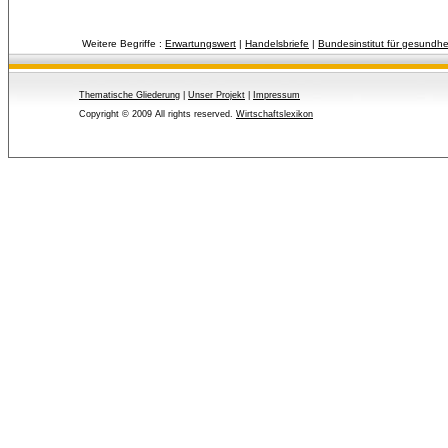
Weitere Begriffe :
Erwartungswert
| 
Handelsbriefe
| 
Bundesinstitut für gesundhe
Thematische Gliederung
| 
Unser Projekt
| 
Impressum
Copyright © 2009 All rights reserved.
Wirtschaftslexikon