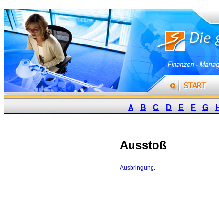
A
B
C
D
E
F
G
Ausstoß
Ausbringung
.