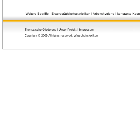
Weitere Begriffe :
Erwerbstätigkeitsstatistiken
| 
Arbeitshygiene
| 
konstante Kost
Thematische Gliederung
| 
Unser Projekt
| 
Impressum
Copyright © 2009 All rights reserved.
Wirtschaftslexikon