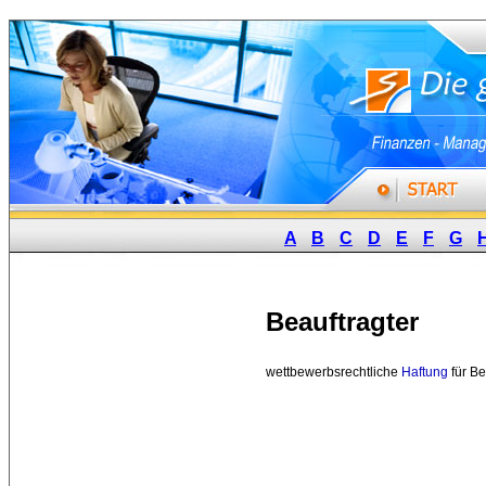
A
B
C
D
E
F
G
Beauftragter
wettbewerbsrechtliche 
Haftung
für Be