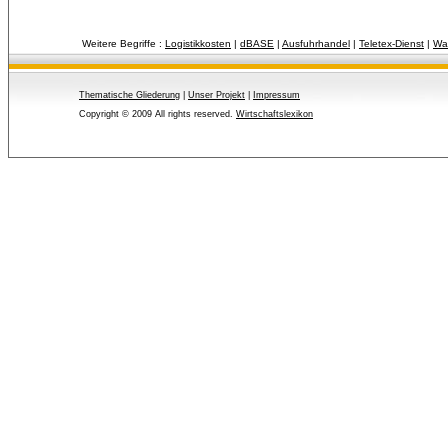
Weitere Begriffe :
Logistikkosten
| 
dBASE
| 
Ausfuhrhandel
| 
Teletex-Dienst
| 
Wa
Thematische Gliederung
| 
Unser Projekt
| 
Impressum
Copyright © 2009 All rights reserved.
Wirtschaftslexikon