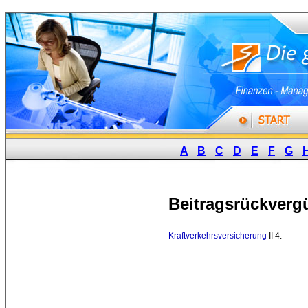
A
B
C
D
E
F
G
Beitragsrückverg
Kraftverkehrsversicherung
II 4. 