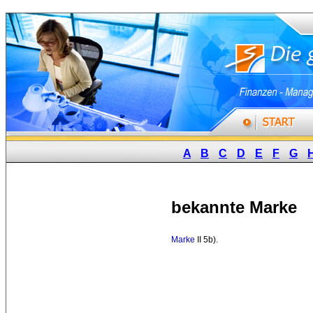
A
B
C
D
E
F
G
bekannte Marke
Marke
II 5b). 