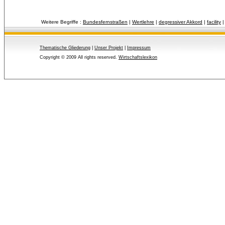
Weitere Begriffe :
Bundesfernstraßen
| 
Wertlehre
| 
degressiver Akkord
| 
facility
|
Thematische Gliederung
| 
Unser Projekt
| 
Impressum
Copyright © 2009 All rights reserved.
Wirtschaftslexikon