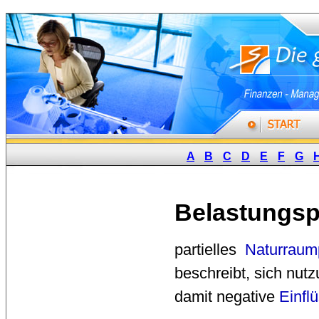
A
B
C
D
E
F
G
Belastungsp
partielles 
Naturraump
beschreibt, sich nu
damit negative
Einfl