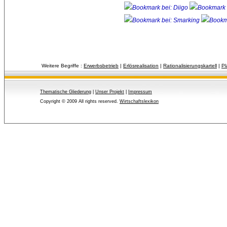
Weitere Begriffe :
Erwerbsbetrieb
| 
Erlösrealisation
| 
Rationalisierungskartell
| 
Pl
Thematische Gliederung
| 
Unser Projekt
| 
Impressum
Copyright © 2009 All rights reserved.
Wirtschaftslexikon