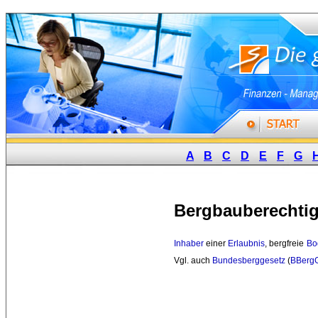
A
B
C
D
E
F
G
Bergbauberechti
Inhaber
einer 
Erlaubnis
, bergfreie
Bo
Vgl. auch
Bundesberggesetz
(
BBerg