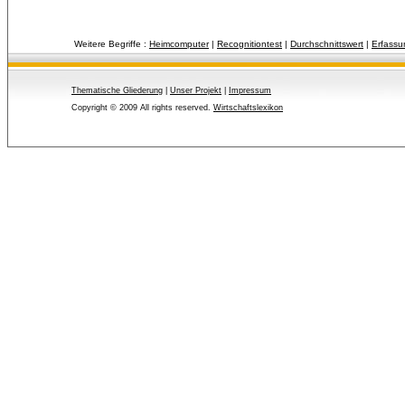
Weitere Begriffe :
Heimcomputer
| 
Recognitiontest
| 
Durchschnittswert
| 
Erfassu
Thematische Gliederung
| 
Unser Projekt
| 
Impressum
Copyright © 2009 All rights reserved.
Wirtschaftslexikon