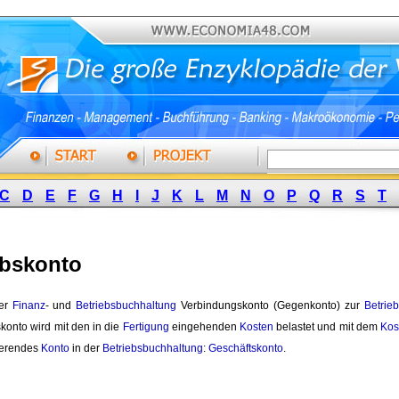
C
D
E
F
G
H
I
J
K
L
M
N
O
P
Q
R
S
T
ebskonto
er 
Finanz
- und
Betriebsbuchhaltung
Verbindungskonto (Gegenkonto) zur 
Betrie
konto wird mit den in die
Fertigung
eingehenden 
Kosten
belastet und mit dem 
Kos
ierendes
Konto
in der 
Betriebsbuchhaltung
:
Geschäftskonto
.