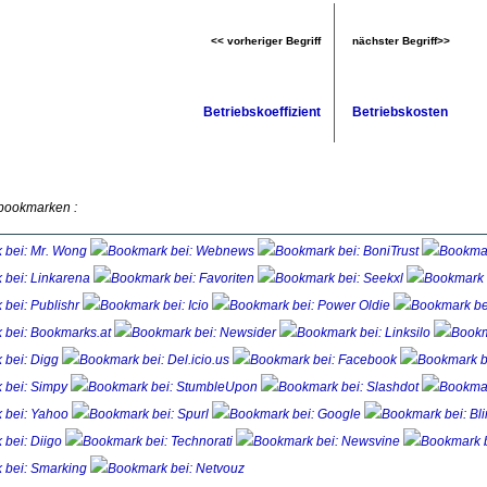
<< vorheriger Begriff
nächster Begriff>>
Betriebskoeffizient
Betriebskosten
 bookmarken :