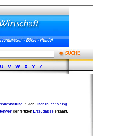
U
V
W
X
Y
Z
bsbuchhaltung
in der 
Finanzbuchhaltung
.
tenwert
der fertigen 
Erzeugnisse
erkannt. 