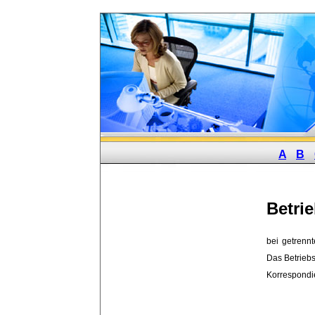
A
B
Betri
bei getrennt
Das Betriebs
Korrespond