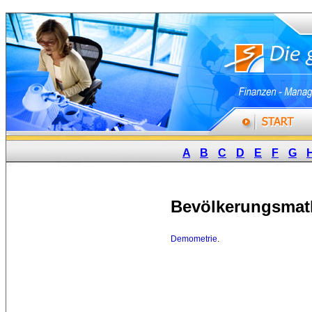
A
B
C
D
E
F
G
Bevölkerungsmat
Demometrie
.