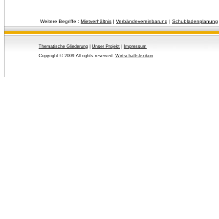
Weitere Begriffe :
Mietverhältnis
| 
Verbändevereinbarung
| 
Schubladenplanung
Thematische Gliederung
| 
Unser Projekt
| 
Impressum
Copyright © 2009 All rights reserved.
Wirtschaftslexikon