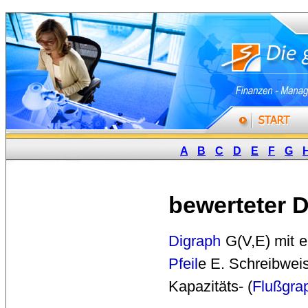
A
B
C
D
E
F
G
bewerteter 
Digraph
G(V,E) mit ei
Pfeil
e E. Schreibwei
Kapazitäts- (
Flußgra