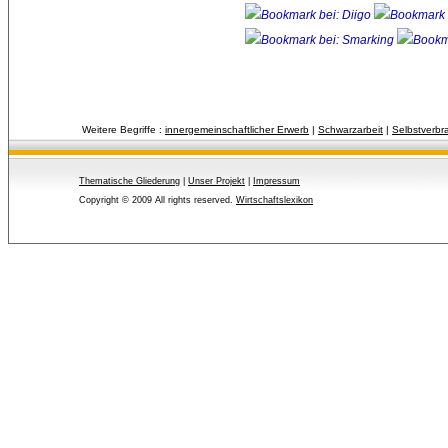
Weitere Begriffe :
innergemeinschaftlicher Erwerb
| 
Schwarzarbeit
| 
Selbstverbr
Thematische Gliederung
| 
Unser Projekt
| 
Impressum
Copyright © 2009 All rights reserved.
Wirtschaftslexikon