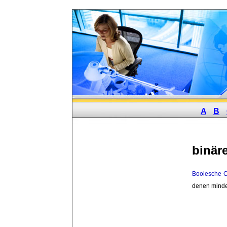
A
B
binär
Boolesche O
denen minde