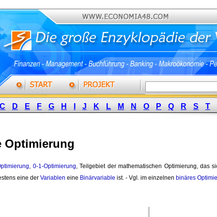
C
D
E
F
G
H
I
J
K
L
M
N
O
P
Q
R
S
T
e Optimierung
ptimierung
,
0-1-Optimierung
, Teilgebiet der mathematischen Optimierung, das s
stens eine der
Variablen
eine 
Binärvariable
ist. - Vgl. im einzelnen 
binäres Optimi