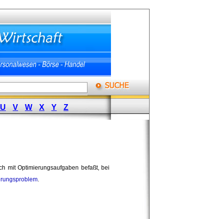
U
V
W
X
Y
Z
ich mit Optimierungsaufgaben befaßt, bei
erungsproblem
.