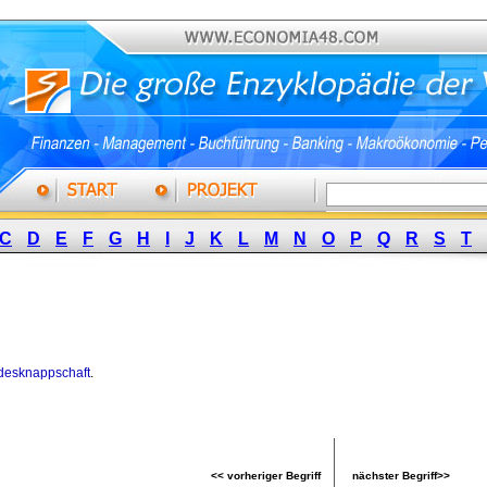
C
D
E
F
G
H
I
J
K
L
M
N
O
P
Q
R
S
T
desknappschaft
.
<< vorheriger Begriff
nächster Begriff>>