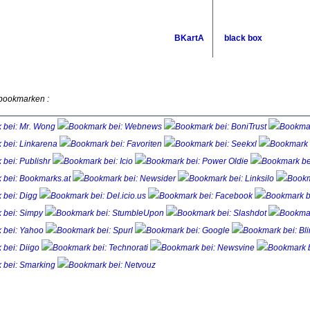
BKartA
black box
 bookmarken :