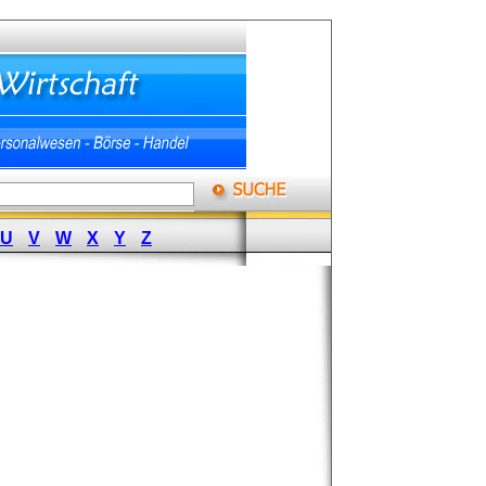
U
V
W
X
Y
Z