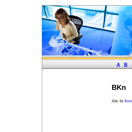
A
B
BKn
Abk. für 
Bun