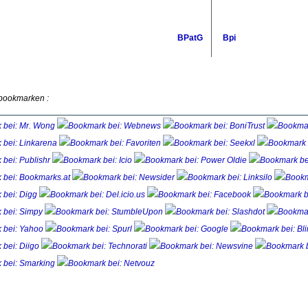
BPatG
Bpi
 bookmarken :