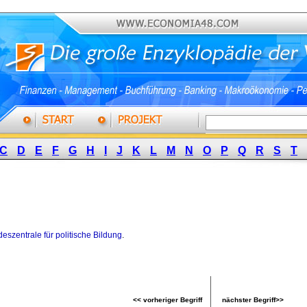
C
D
E
F
G
H
I
J
K
L
M
N
O
P
Q
R
S
T
eszentrale für politische Bildung
.
<< vorheriger Begriff
nächster Begriff>>