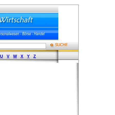
U
V
W
X
Y
Z