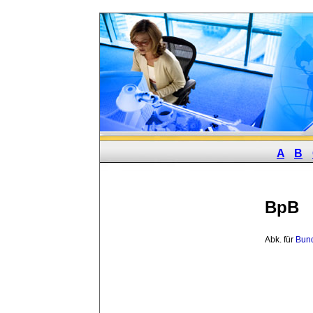
A
B
BpB
Abk. für 
Bund