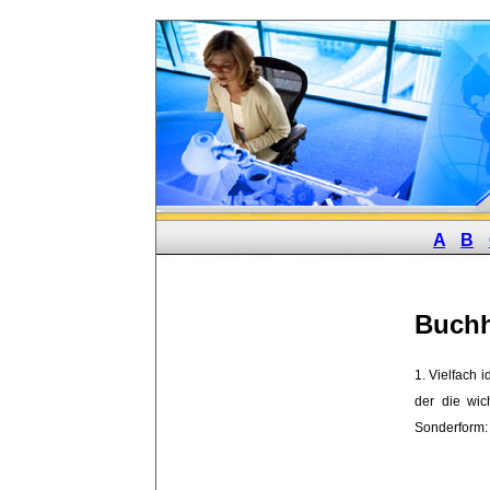
A
B
Buchh
1. Vielfach i
der die wic
Sonderform: