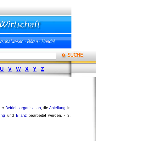
U
V
W
X
Y
Z
der 
Betriebsorganisation
, die
Abteilung
, in
ung
und 
Bilanz
bearbeitet werden. - 3. 