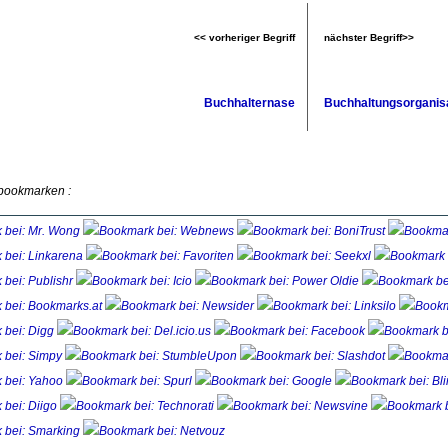
<< vorheriger Begriff
nächster Begriff>>
Buchhalternase
Buchhaltungsorganis
 bookmarken :