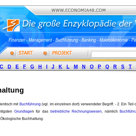
C
D
E
F
G
H
I
J
K
L
M
N
O
P
Q
R
S
T
altung
dentisch mit 
Buchführung
(vgl. im einzelnen dort) verwendeter Begriff. - 2. Ein Teil 
htigsten
Grundlage
n für das
betriebliche
Rechnungswesen
, nämlich
Buchführ
 Ökologische Buchhaltung.