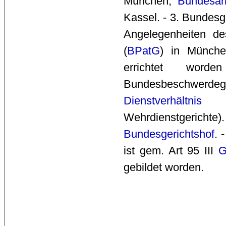
München,
Bundesarb
Kassel. - 3. Bundesg
Angelegenheiten d
(
BPatG
) in München
errichtet word
Bundesbeschwerdege
Dienstverhältnis
st
Wehrdienstgerichte
Bundesgerichtshof
. 
ist gem. Art 95 III 
gebildet worden.