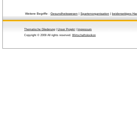
Weitere Begriffe :
Gesundheitswesen
| 
Spartenorganisation
| 
beiderseitiges H
Thematische Gliederung
| 
Unser Projekt
| 
Impressum
Copyright © 2009 All rights reserved.
Wirtschaftslexikon