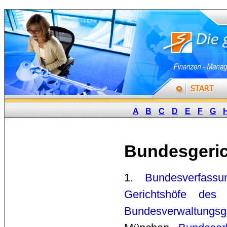
A
B
C
D
E
F
G
Bundesgeric
1. 
Bundesverfassun
Gerichtshöfe des
Bundesverwaltungsge