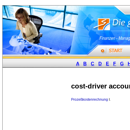
A
B
C
D
E
F
G
cost-driver accou
Prozeßkostenrechnung
I. 