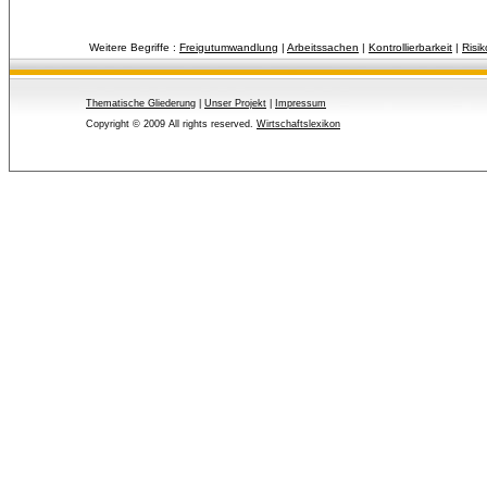
Weitere Begriffe :
Freigutumwandlung
| 
Arbeitssachen
| 
Kontrollierbarkeit
| 
Risi
Thematische Gliederung
| 
Unser Projekt
| 
Impressum
Copyright © 2009 All rights reserved.
Wirtschaftslexikon