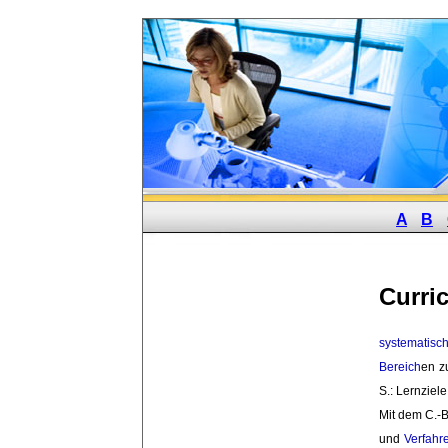
A
B
Curri
systematisc
Bereich
en z
S.: Lernziel
Mit dem C.-B
und
Verfahr