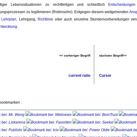
tiger Lebenssituationen zu rechtfertigen und schließlich
Entscheidungen
ungsprozessen zu legitimieren (Robinsohn). Entgegen diesem weitgehenden
Ans
r
Lehrplan
, Lehrgang,
Richtlinie
oder auch einzelne Stundenvorbereitungen verw
ntwicklung
.
<< vorheriger Begriff
nächster Begriff>>
current ratio
Cursor
 bookmarken :