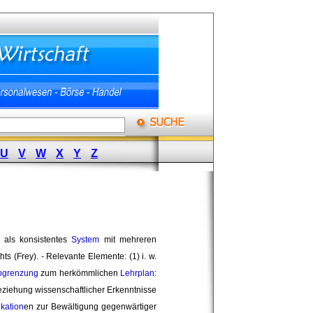
U
V
W
X
Y
Z
als konsistentes 
System
mit mehreren 
ts (Frey). - Relevante Elemente: (1) i. w. 
bgrenzung
zum herkömmlichen 
Lehrplan
:
eziehung wissenschaftlicher Erkenntnisse 
ikation
en zur Bewältigung gegenwärtiger