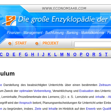
C
D
E
F
G
H
I
J
K
L
M
N
O
P
Q
R
S
T
culum
he
Darstellung des beabsichtigten Unterrichts über einen bestimmten 
Zeitraum
um Zweck der
optimal
en
Vorbereitung
, Verwirklichung und
Evaluation
des Unterrich
e, Lerninhalte, Prozeßmerkmale des Lernens; (2) i. e. S.: Lernziele und -
inhalt
e. -
A
egriff wird der
Anspruch
betont, Planungsentscheidungen für Unterricht unter Einb
en
zu begründen, insbes. 
Ziele
und 
Inhalt
e im Hinblick auf den
Erwerb
von 
Qualif