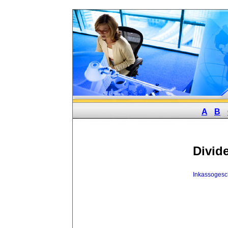
A
B
Divid
Inkassogesc