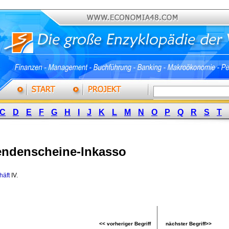
C
D
E
F
G
H
I
J
K
L
M
N
O
P
Q
R
S
T
endenscheine-Inkasso
häft
IV. 
<< vorheriger Begriff
nächster Begriff>>