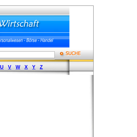
U
V
W
X
Y
Z