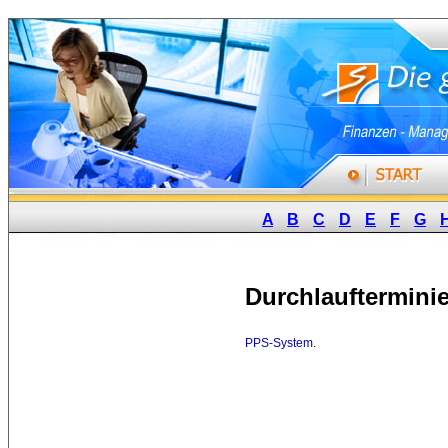
A
B
C
D
E
F
G
Durchlauftermini
PPS-System
.