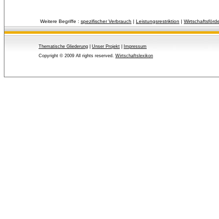
Weitere Begriffe :
spezifischer Verbrauch
| 
Leistungsrestriktion
| 
Wirtschaftsförde
Thematische Gliederung
| 
Unser Projekt
| 
Impressum
Copyright © 2009 All rights reserved.
Wirtschaftslexikon