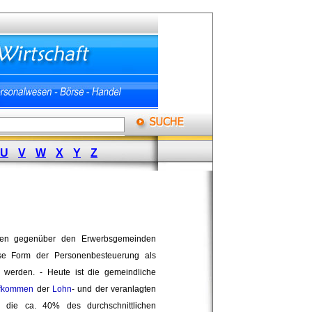
U
V
W
X
Y
Z
nden gegenüber den Erwerbsgemeinden 
se Form der Personenbesteuerung als 
erden. - Heute ist die gemeindliche 
fkommen
der 
Lohn
- und der veranlagten
, die ca. 40% des durchschnittlichen