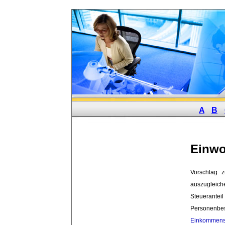
A
B
Einwo
Vorschlag 
auszugleic
Steuerantei
Personenbes
Einkommens