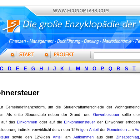
C
D
E
F
G
H
I
J
K
L
M
N
O
P
Q
R
S
T
hnersteuer
zur Gemeindefinanzreform, um die Steuerkraftunterschiede der Wohngemei
hen. Als dritte Steuersäule neben der Grund- und
Gewerbesteuer
sollte die
l auf das
Einkommen
oder auf die 
Einkommensteuer
der Einwohner erhoben w
teuerung indirekt verwirklicht durch den 15%
ig
en
Anteil
der 
Gemeinden
am 
Au
teuer
sowie den 12%igen 
Anteil
am 
Aufkommen
aus dem 
Zinsabschlag