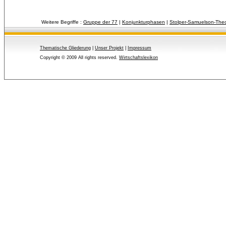
Weitere Begriffe :
Gruppe der 77
| 
Konjunkturphasen
| 
Stolper-Samuelson-The
Thematische Gliederung
| 
Unser Projekt
| 
Impressum
Copyright © 2009 All rights reserved.
Wirtschaftslexikon