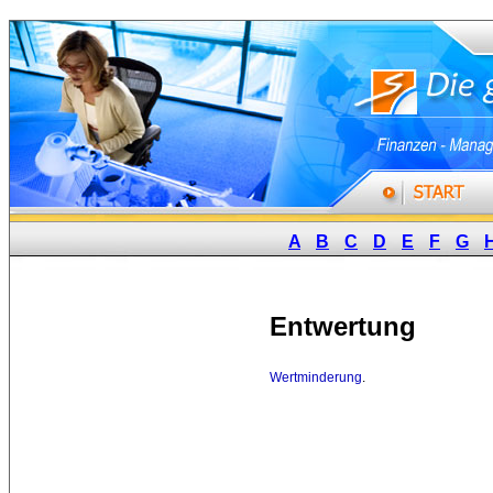
A
B
C
D
E
F
G
Entwertung
Wertminderung
.