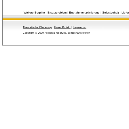
Weitere Begriffe :
Ersatzproblem
| 
Entnahmemaximierung
| 
Selbstbehalt
| 
Liefe
Thematische Gliederung
| 
Unser Projekt
| 
Impressum
Copyright © 2009 All rights reserved.
Wirtschaftslexikon