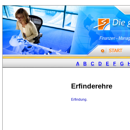
A
B
C
D
E
F
G
Erfinderehre
Erfindung
.