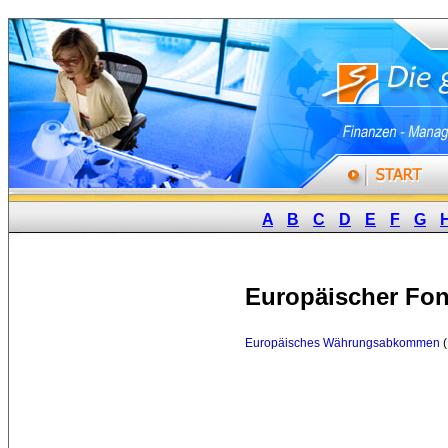
A
B
C
D
E
F
G
Europäischer Fo
Europäisches Währungsabkommen
(