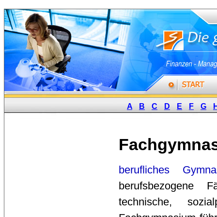
A
B
C
D
E
F
G
Fachgymna
berufliches Gymna
berufsbezogene Fä
technische, sozi