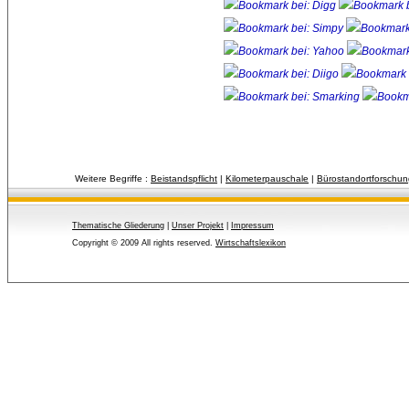
Weitere Begriffe :
Beistandspflicht
| 
Kilometerpauschale
| 
Bürostandortforschun
Thematische Gliederung
| 
Unser Projekt
| 
Impressum
Copyright © 2009 All rights reserved.
Wirtschaftslexikon