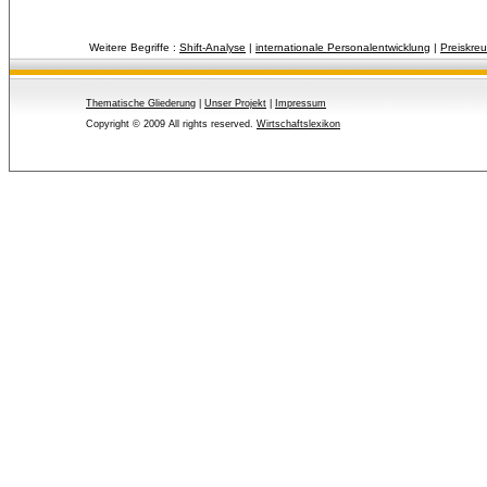
Weitere Begriffe :
Shift-Analyse
| 
internationale Personalentwicklung
| 
Preiskreu
Thematische Gliederung
| 
Unser Projekt
| 
Impressum
Copyright © 2009 All rights reserved.
Wirtschaftslexikon