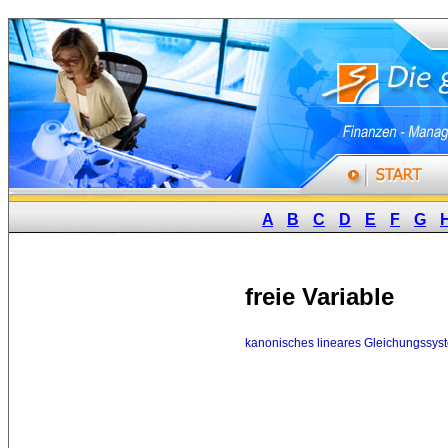
A
B
C
D
E
F
G
freie Variable
kanonisches lineares Gleichungssys