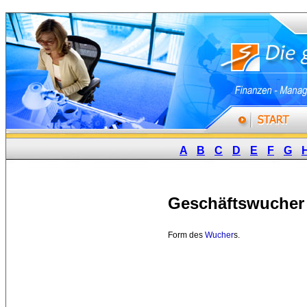
A
B
C
D
E
F
G
Geschäftswucher
Form des 
Wucher
s.