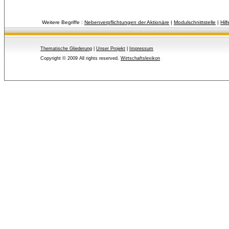
Weitere Begriffe :
Nebenverpflichtungen der Aktionäre
| 
Modulschnittstelle
| 
Hil
Thematische Gliederung
| 
Unser Projekt
| 
Impressum
Copyright © 2009 All rights reserved.
Wirtschaftslexikon