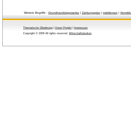
Weitere Begriffe :
Grundhandelsgewerbe
| 
Zahlungsplan
| 
middleman
| 
Vermittl
Thematische Gliederung
| 
Unser Projekt
| 
Impressum
Copyright © 2009 All rights reserved.
Wirtschaftslexikon