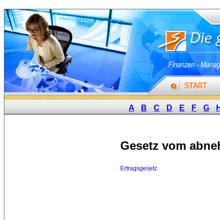
A
B
C
D
E
F
G
Gesetz vom abne
Ertragsgesetz
.