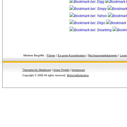
Weitere Begriffe :
Führer
| 
Ex-ante-Koordination
| 
Rechtsanwaltskammer
| 
Leses
Thematische Gliederung
| 
Unser Projekt
| 
Impressum
Copyright © 2009 All rights reserved.
Wirtschaftslexikon