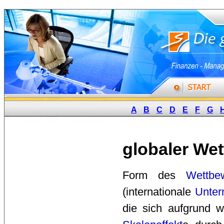
A
B
C
D
E
F
G
globaler We
Form des 
Wettbe
(internationale 
Unte
die sich aufgrund w