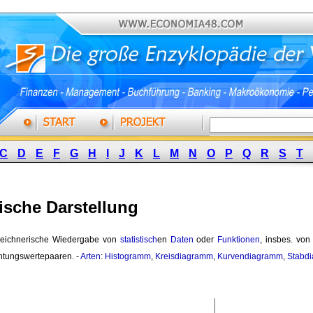
C
D
E
F
G
H
I
J
K
L
M
N
O
P
Q
R
S
T
ische Darstellung
zeichnerische Wiedergabe von
statistisch
en
Daten
oder 
Funktionen
, insbes. vo
tungswertepaaren. -
Arten
:
Histogramm
,
Kreisdiagramm
,
Kurvendiagramm
,
Stabd