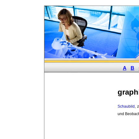
A
B
graph
Schaubild
, 
und Beobach