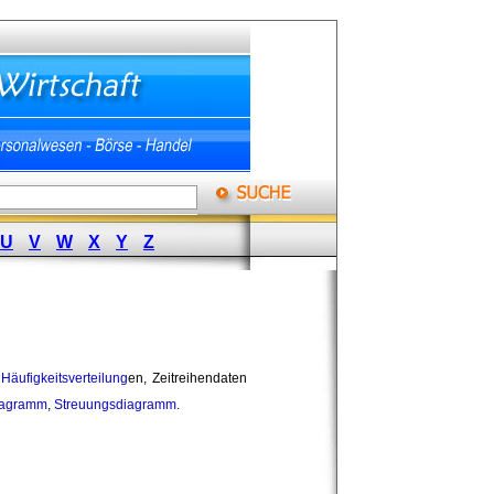
U
V
W
X
Y
Z
n
Häufigkeitsverteilung
en, Zeitreihendaten
iagramm
,
Streuungsdiagramm
.