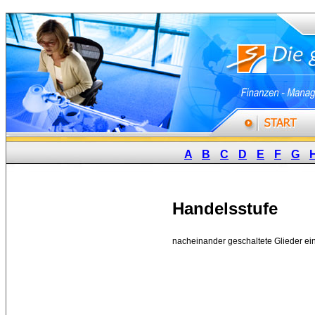
A
B
C
D
E
F
G
Handelsstufe
nacheinander geschaltete Glieder ein