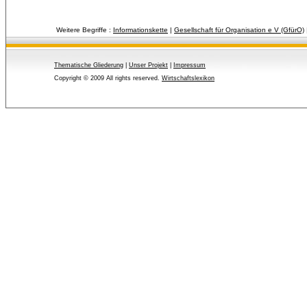
Weitere Begriffe :
Informationskette
| 
Gesellschaft für Organisation e V (GfürO)
Thematische Gliederung
| 
Unser Projekt
| 
Impressum
Copyright © 2009 All rights reserved.
Wirtschaftslexikon