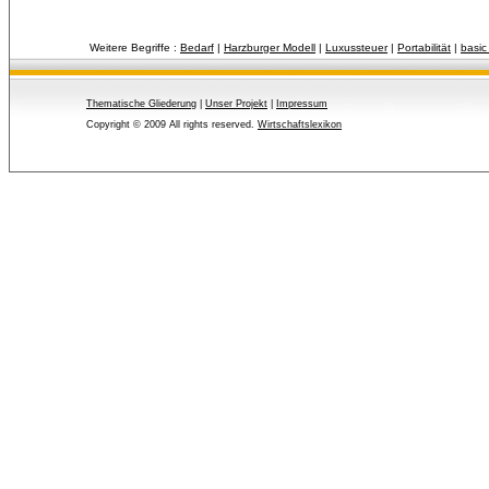
Weitere Begriffe :
Bedarf
| 
Harzburger Modell
| 
Luxussteuer
| 
Portabilität
| 
basic
Thematische Gliederung
| 
Unser Projekt
| 
Impressum
Copyright © 2009 All rights reserved.
Wirtschaftslexikon