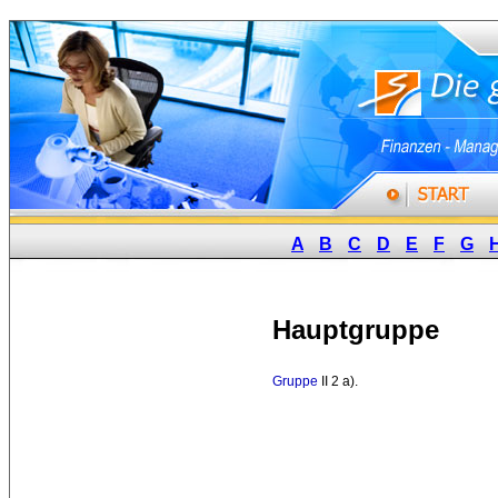
A
B
C
D
E
F
G
Hauptgruppe
Gruppe
II 2 a). 