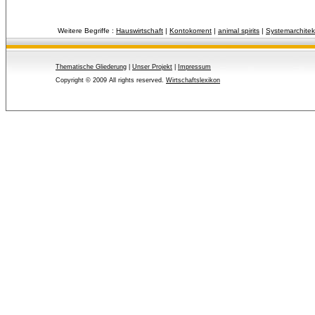
Weitere Begriffe :
Hauswirtschaft
| 
Kontokorrent
| 
animal spirits
| 
Systemarchitek
Thematische Gliederung
| 
Unser Projekt
| 
Impressum
Copyright © 2009 All rights reserved.
Wirtschaftslexikon