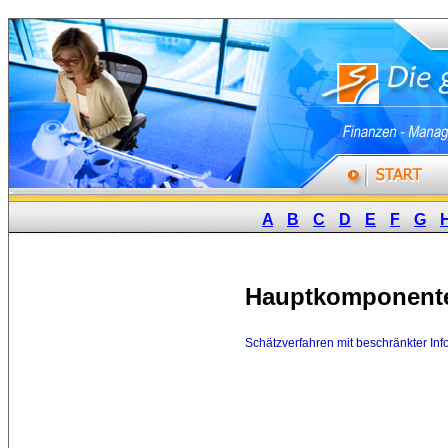
A
B
C
D
E
F
G
Hauptkomponent
Schätzverfahren mit beschränkter Inf