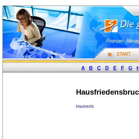
A
B
C
D
E
F
G
Hausfriedensbru
Hausrecht
.