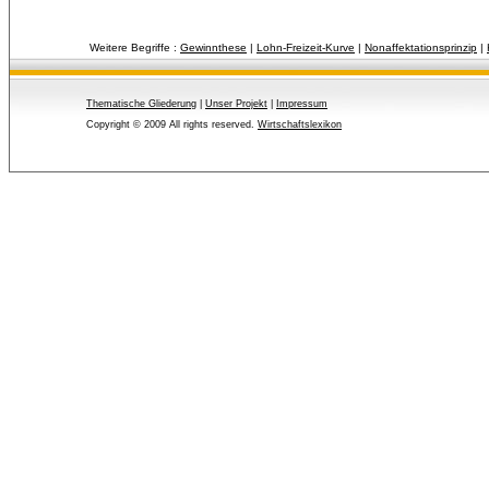
Weitere Begriffe :
Gewinnthese
| 
Lohn-Freizeit-Kurve
| 
Nonaffektationsprinzip
| 
Thematische Gliederung
| 
Unser Projekt
| 
Impressum
Copyright © 2009 All rights reserved.
Wirtschaftslexikon