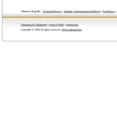
Weitere Begriffe :
Entschädigung
| 
globale Unternehmenshaftung
| 
Kaufhaus
| 
Thematische Gliederung
| 
Unser Projekt
| 
Impressum
Copyright © 2009 All rights reserved.
Wirtschaftslexikon