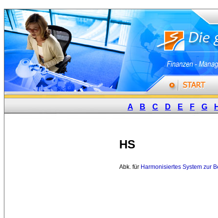
A
B
C
D
E
F
G
HS
Abk. für 
Harmonisiertes System zur 