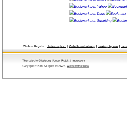
Weitere Begriffe :
Härteausgleich
| 
Verhältnisschätzung
| 
banking by mail
| 
Lief
Thematische Gliederung
| 
Unser Projekt
| 
Impressum
Copyright © 2009 All rights reserved.
Wirtschaftslexikon