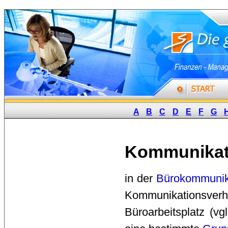
A
B
C
D
E
F
G
Kommunikati
in der 
Bürokommunik
Kommunikationsverh
Büroarbeitsplatz (vg