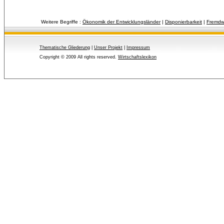
Weitere Begriffe :
Ökonomik der Entwicklungsländer
| 
Disponierbarkeit
| 
Fremdw
Thematische Gliederung
| 
Unser Projekt
| 
Impressum
Copyright © 2009 All rights reserved.
Wirtschaftslexikon