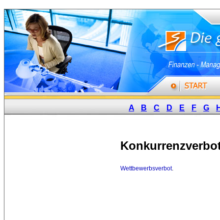
A
B
C
D
E
F
G
Konkurrenzverbo
Wettbewerbsverbot
.