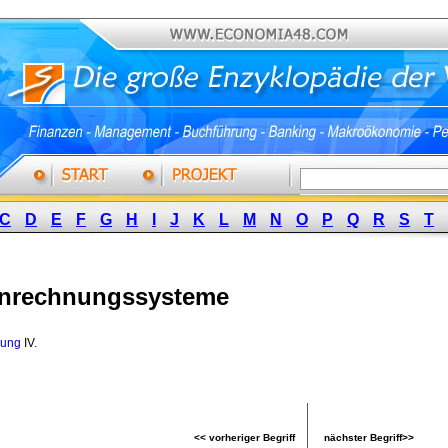
C
D
E
F
G
H
I
J
K
L
M
N
O
P
Q
R
S
T
nrechnungssysteme
nung
IV. 
<< vorheriger Begriff
nächster Begriff>>