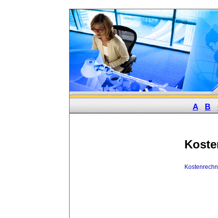
A
B
Koste
Kostenrech