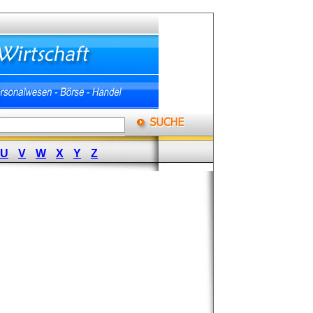
U
V
W
X
Y
Z