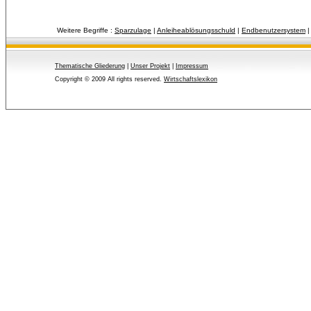
Weitere Begriffe :
Sparzulage
| 
Anleiheablösungsschuld
| 
Endbenutzersystem
|
Thematische Gliederung
| 
Unser Projekt
| 
Impressum
Copyright © 2009 All rights reserved.
Wirtschaftslexikon