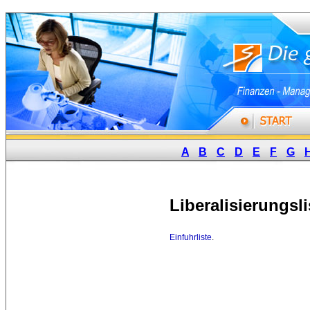
A
B
C
D
E
F
G
Liberalisierungsli
Einfuhrliste
.