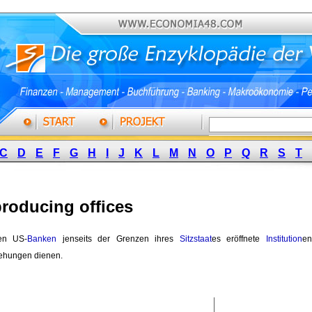
C
D
E
F
G
H
I
J
K
L
M
N
O
P
Q
R
S
T
producing offices
en US-
Banken
jenseits der Grenzen ihres 
Sitzstaat
es eröffnete
Institution
en
ehungen dienen.