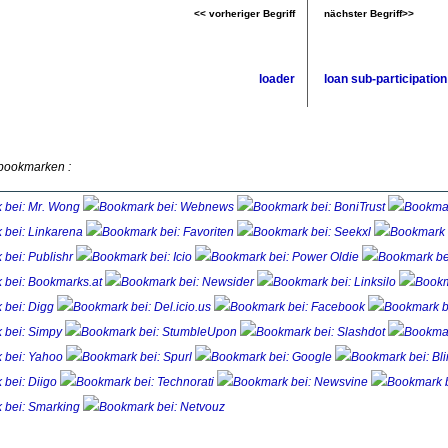
<< vorheriger Begriff
nächster Begriff>>
loader
loan sub-participation
 bookmarken :