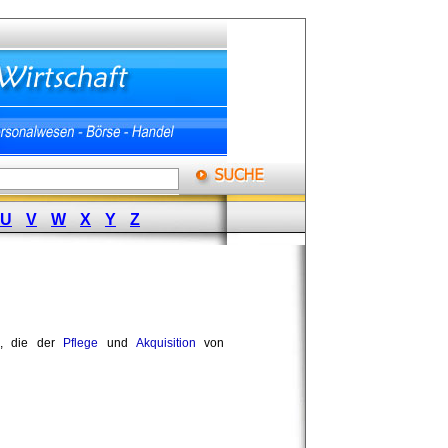
U
V
W
X
Y
Z
, die der
Pflege
und 
Akquisition
von 