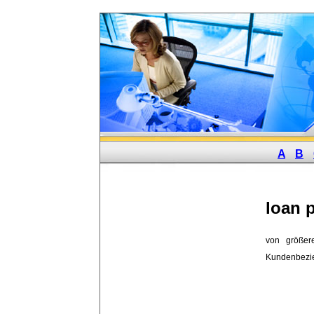
A
B
loan 
von größer
Kundenbezi