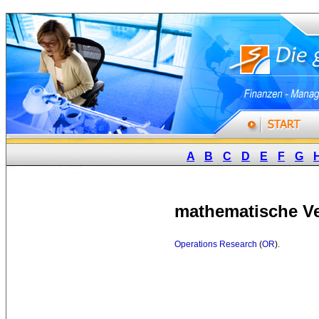
A
B
C
D
E
F
G
mathematische V
Operations Research
(
OR
).