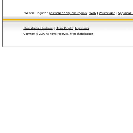
Weitere Begriffe :
politischer Konjunkturzyklus
| 
WAN
| 
Verstrickung
| 
Appraisal
Thematische Gliederung
| 
Unser Projekt
| 
Impressum
Copyright © 2009 All rights reserved.
Wirtschaftslexikon