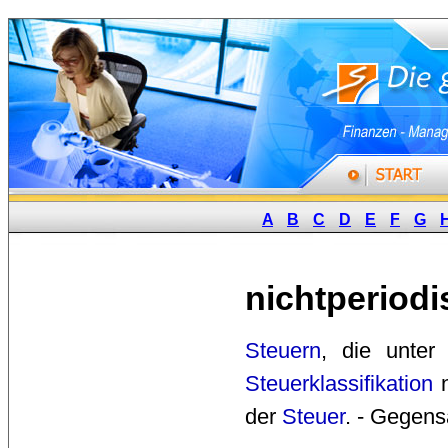
A
B
C
D
E
F
G
nichtperiod
Steuern
, die unter
Steuerklassifikation
n
der
Steuer
. - Gegens