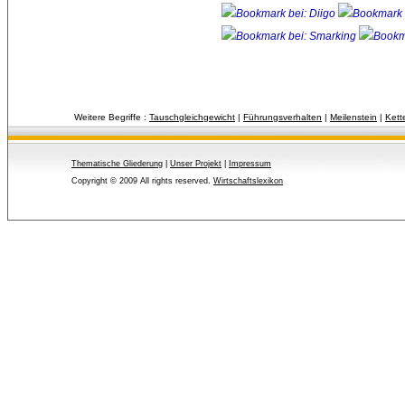
Weitere Begriffe :
Tauschgleichgewicht
| 
Führungsverhalten
| 
Meilenstein
| 
Kett
Thematische Gliederung
| 
Unser Projekt
| 
Impressum
Copyright © 2009 All rights reserved.
Wirtschaftslexikon