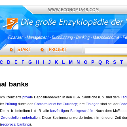
C
D
E
F
G
H
I
J
K
L
M
N
O
P
Q
R
S
T
nal banks
ch lizenzierte 
privat
e Depositenbanken in den USA. Sämtliche n. b. sind dem
Fed
der
Prüfung
durch den 
Comptroller of the Currency
; ihre
Einlagen
sind bei der 
Fede
 Die n. b. betreiben i. d. R. alle
kurzfristig
en
Bankgeschäfte
. Nach dem McFadden
Zweigstelle
n
unterhalt
en. Diese Bestimmung wurde jedoch in jüngerer Zeit dur
(
reciprocal banking
).