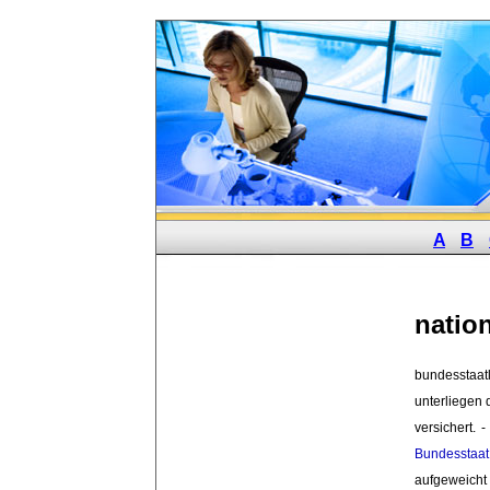
A
B
natio
bundesstaatli
unterliegen 
versichert. -
Bundesstaat
aufgeweicht 