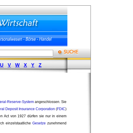
U
V
W
X
Y
Z
eral-Reserve-System
angeschlossen. Sie 
ral Deposit Insurance Corporation
(
FDIC
)
 Act von 1927 dürfen sie nur in einem
ch einzelstaatliche
Gesetze
zunehmend 