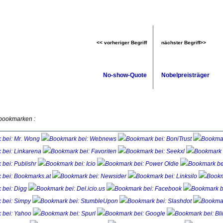
<< vorheriger Begriff
nächster Begriff>>
No-show-Quote
Nobelpreisträger
 bookmarken :