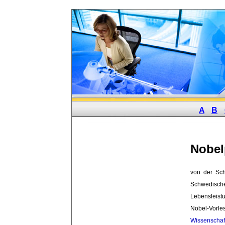
A
B
Nobel
von der Sc
Schwedisc
Lebensleistu
Nobel-Vorl
Wissenschaf