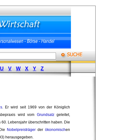
U
V
W
X
Y
Z
is
. Er wird seit 1969 von der Königlich
gabepraxis wird vom
Grundsatz
geleitet, 
 60. Lebensjahr überschritten haben. Die
Die 
Nobelpreisträger
der 
ökonomisch
en
1993) herausgegeben.