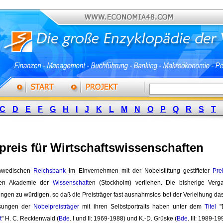
C
D
E
F
G
H
I
J
K
L
M
N
O
P
Q
R
S
T
preis für Wirtschaftswissenschaften
hwedischen 
Reichsbank
im Einvernehmen mit der Nobelstiftung gestifteter 
Pre
hen Akademie der
Wissenschaft
en (Stockholm) verliehen. Die bisherige Ver
ngen zu würdigen, so daß die Preisträger fast ausnahmslos bei der Verleihung das
esungen der
Nobelpreisträger
mit ihren Selbstportraits haben unter dem 
Titel
"
t
" H. C. Recktenwald (
Bde
. I und II: 1969-1988) und K.-D. Grüske (
Bde
. III: 1989-