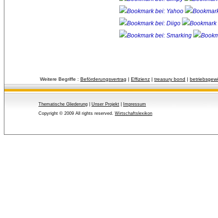
Weitere Begriffe :
Beförderungsvertrag
| 
Effizienz
| 
treasury bond
| 
betriebsgew
Thematische Gliederung
| 
Unser Projekt
| 
Impressum
Copyright © 2009 All rights reserved.
Wirtschaftslexikon