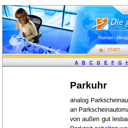
A
B
C
D
E
F
G
Parkuhr
analog Parkscheinau
an Parkscheinautoma
von außen gut lesba