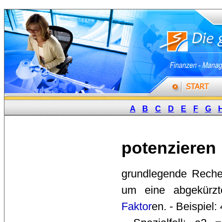
A
B
C
D
E
F
G
potenzieren
grundlegende Rechen
um eine abgekürzte
Faktor
en. - Beispiel: 