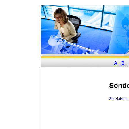
A
B
Sonde
Spezialvoll