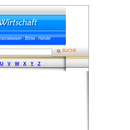
U
V
W
X
Y
Z