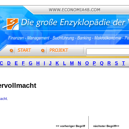
C
D
E
F
G
H
I
J
K
L
M
N
O
P
Q
R
S
T
rvollmacht
macht
.
<< vorheriger Begriff
nächster Begriff>>