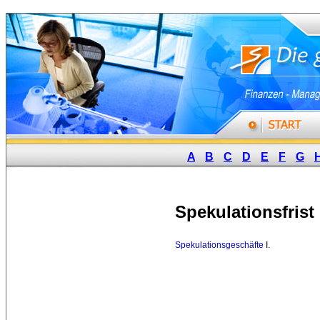
A
B
C
D
E
F
G
Spekulationsfrist
Spekulationsgeschäfte
I. 