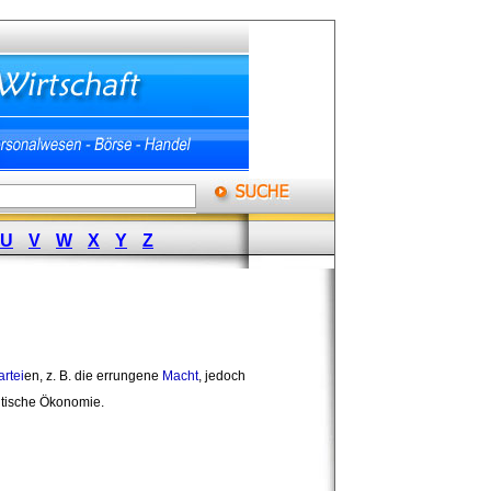
U
V
W
X
Y
Z
artei
en, z. B. die errungene
Macht
, jedoch
itische Ökonomie. 