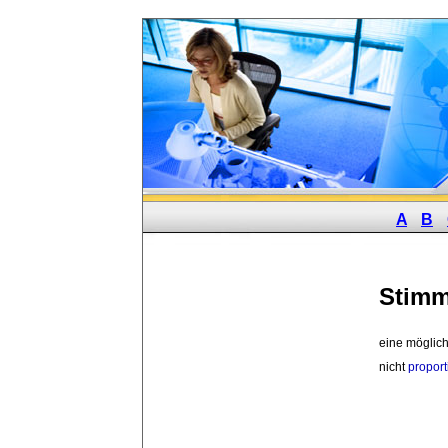
A
B
Stim
eine möglich
nicht
proport