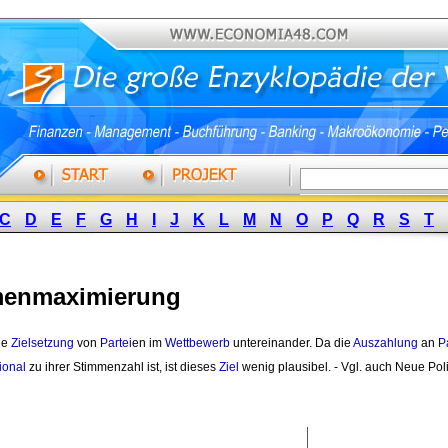
C
D
E
F
G
H
I
J
K
L
M
N
O
P
Q
R
S
T
menmaximierung
e 
Zielsetzung
von 
Partei
en im
Wettbewerb
untereinander. Da die 
Auszahlung
an 
P
ional
zu ihrer Stimmenzahl ist, ist dieses 
Ziel
wenig plausibel. - Vgl. auch Neue Pol