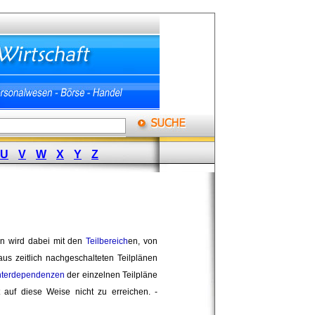
U
V
W
X
Y
Z
nen wird dabei mit den
Teilbereich
en, von
aus zeitlich nachgeschalteten Teilplänen
nterdependenzen
der einzelnen Teilpläne 
 auf diese Weise nicht zu erreichen. - 