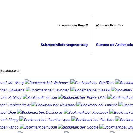
<< vorheriger Begriff
nächster Begriff>>
Sukzessivlieferungsvertrag
Summa de Artihmeti
 bookmarken :