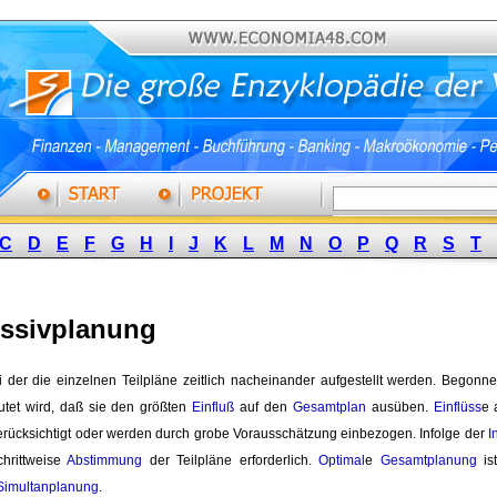
C
D
E
F
G
H
I
J
K
L
M
N
O
P
Q
R
S
T
ssivplanung
ei der die einzelnen Teilpläne zeitlich nacheinander aufgestellt werden. Begon
tet wird, daß sie den größten
Einfluß
auf den 
Gesamtplan
ausüben. 
Einflüss
e 
erücksichtigt oder werden durch grobe Vorausschätzung einbezogen. Infolge der
I
chrittweise
Abstimmung
der Teilpläne erforderlich. 
Optimal
e
Gesamtplanung
ist
Simultanplanung
.