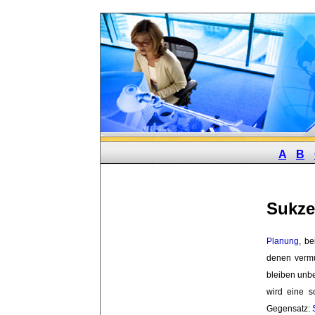
A
B
Sukze
Planung
, b
denen vermu
bleiben unb
wird eine s
Gegensatz: